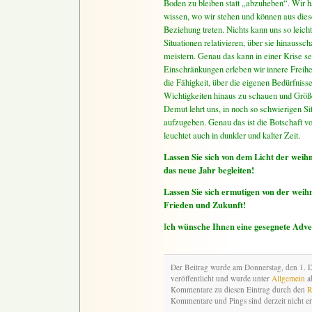
Boden zu bleiben statt „abzuheben“. Wir 
wissen, wo wir stehen und können aus dies
Beziehung treten. Nichts kann uns so leic
Situationen relativieren, über sie hinauss
meistern. Genau das kann in einer Krise sehr
Einschränkungen erleben wir innere Freihe
die Fähigkeit, über die eigenen Bedürfniss
Wichtigkeiten hinaus zu schauen und Größ
Demut lehrt uns, in noch so schwierigen Si
aufzugeben. Genau das ist die Botschaft 
leuchtet auch in dunkler und kalter Zeit.
Lassen Sie sich von dem Licht der wei
das neue Jahr begleiten!
Lassen Sie sich ermutigen von der weih
Frieden und Zukunft!
ch wünsche Ihn
n eine gesegnete Adv
I
e
Der Beitrag wurde am Donnerstag, den 1.
veröffentlicht und wurde unter
Allgemein
ab
Kommentare zu diesen Eintrag durch den
R
Kommentare und Pings sind derzeit nicht er