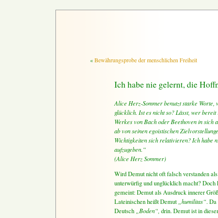
«
Bewährungsprobe der menschlichen Freiheit
Ich habe nie gelernt, die Hof
Alice Herz-Sommer benutzt starke Worte, 
glücklich. Ist es nicht so? Lässt, wer berei
Werkes von Bach oder Beethoven in sich a
ab von seinen egoistischen Zielvorstellunge
Wichtigkeiten sich relativieren? Ich habe n
aufzugeben.“
(Alice Herz Sommer)
Wird Demut nicht oft falsch verstanden als 
unterwürfig und unglücklich macht? Doch h
gemeint: Demut als Ausdruck innerer Größe
Lateinischen heißt Demut
„humilitas“
. Da
Deutsch
„Boden“,
drin. Demut ist in dies