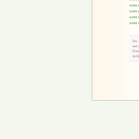
wenn i
wenn i
wenn i
wenn i
Der 
und 
Eint
nicht