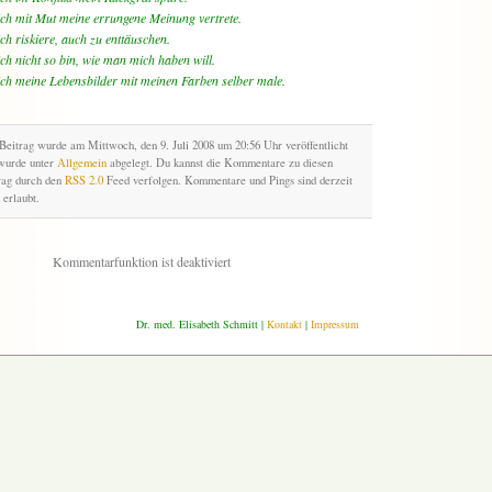
ch mit Mut meine errungene Meinung vertrete.
ch riskiere, auch zu enttäuschen.
ch nicht so bin, wie man mich haben will.
ch meine Lebensbilder mit meinen Farben selber male.
Beitrag wurde am Mittwoch, den 9. Juli 2008 um 20:56 Uhr veröffentlicht
wurde unter
Allgemein
abgelegt. Du kannst die Kommentare zu diesen
rag durch den
RSS 2.0
Feed verfolgen. Kommentare und Pings sind derzeit
 erlaubt.
Kommentarfunktion ist deaktiviert
Dr. med. Elisabeth Schmitt |
Kontakt
|
Impressum