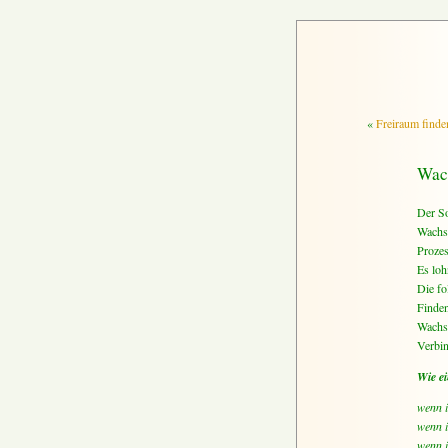
«
Freiraum finde
Wac
Der So
Wachst
Proze
Es loh
Die fo
Finden
Wachse
Verbi
Wie ei
wenn i
wenn i
wenn i