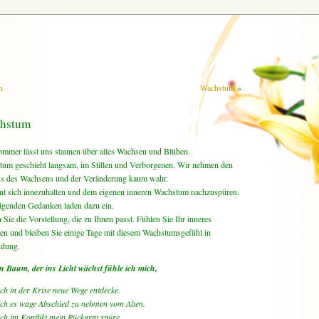
n
Wachstum
»
hstum
mmer lässt uns staunen über alles Wachsen und Blühen.
um geschieht langsam, im Stillen und Verborgenen. Wir nehmen den
ss des Wachsens und der Veränderung kaum wahr.
nt sich innezuhalten und dem eigenen inneren Wachstum nachzuspüren.
lgenden Gedanken laden dazu ein.
 Sie die Vorstellung, die zu Ihnen passt. Fühlen Sie Ihr inneres
n und bleiben Sie einige Tage mit diesem Wachstumsgefühl in
ndung.
n Baum, der ins Licht wächst fühle ich mich,
ch in der Krise neue Wege entdecke.
ch es wage Abschied zu nehmen vom Alten.
ch im Konflikt mein Rückgrat spüre.