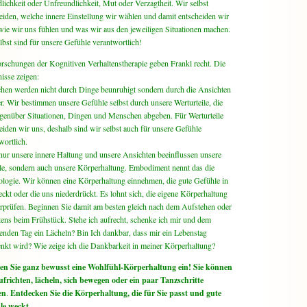
lichkeit oder Unfreundlichkeit, Mut oder Verzagtheit. Wir selbst
eiden, welche innere Einstellung wir wählen und damit entscheiden wir
wie wir uns fühlen und was wir aus den jeweiligen Situationen machen.
lbst sind für unsere Gefühle verantwortlich!
rschungen der Kognitiven Verhaltenstherapie geben Frankl recht. Die
isse zeigen:
en werden nicht durch Dinge beunruhigt sondern durch die Ansichten
r. Wir bestimmen unsere Gefühle selbst durch unsere Werturteile, die
genüber Situationen, Dingen und Menschen abgeben. Für Werturteile
eiden wir uns, deshalb sind wir selbst auch für unsere Gefühle
wortlich.
nur unsere innere Haltung und unsere Ansichten beeinflussen unsere
e, sondern auch unsere Körperhaltung. Embodiment nennt das die
logie. Wir können eine Körperhaltung einnehmen, die gute Gefühle in
ckt oder die uns niederdrückt. Es lohnt sich, die eigene Körperhaltung
rprüfen. Beginnen Sie damit am besten gleich nach dem Aufstehen oder
tens beim Frühstück. Stehe ich aufrecht, schenke ich mir und dem
den Tag ein Lächeln? Bin Ich dankbar, dass mir ein Lebenstag
nkt wird? Wie zeige ich die Dankbarkeit in meiner Körperhaltung?
n Sie ganz bewusst eine Wohlfühl-Körperhaltung ein! Sie können
ufrichten, lächeln, sich bewegen oder ein paar Tanzschritte
en
.
Entdecken Sie die Körperhaltung, die für Sie passt und gute
le weckt.