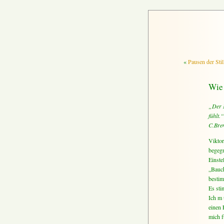
«
Pausen der Stil
Wie 
„Der M
fühlt.“
C.Bre
Viktor
begegn
Einste
„Bauch
bestim
Es sti
Ich m 
einen 
mich f