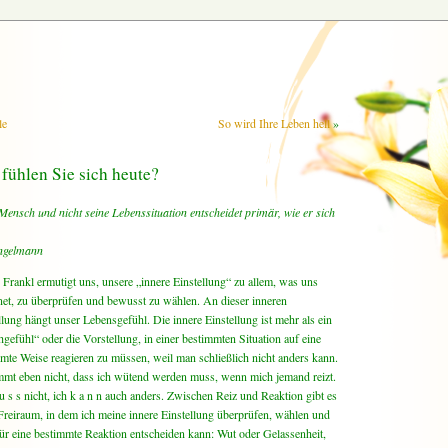
le
So wird Ihre Leben hell
»
fühlen Sie sich heute?
ensch und nicht seine Lebenssituation entscheidet primär, wie er sich
ngelmann
 Frankl ermutigt uns, unsere „innere Einstellung“ zu allem, was uns
et, zu überprüfen und bewusst zu wählen. An dieser inneren
llung hängt unser Lebensgefühl. Die innere Einstellung ist mehr als ein
gefühl“ oder die Vorstellung, in einer bestimmten Situation auf eine
mte Weise reagieren zu müssen, weil man schließlich nicht anders kann.
mmt eben nicht, dass ich wütend werden muss, wenn mich jemand reizt.
u s s nicht, ich k a n n auch anders. Zwischen Reiz und Reaktion gibt es
Freiraum, in dem ich meine innere Einstellung überprüfen, wählen und
ür eine bestimmte Reaktion entscheiden kann: Wut oder Gelassenheit,