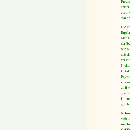
Freund
entsch
auch, 
Wir se
Die Fo
Ergebn
Mensch
darübe
wir ge
entsch
verant
Nicht 
Gefühl
Psycho
uns we
zu übe
spätes
kommen
gesche
Nehme
sich a
mach
Gefüh