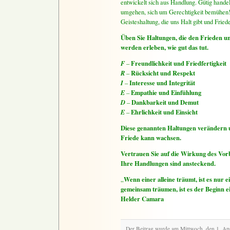
entwickelt sich aus Handlung. Gütig handel
umgehen, sich um Gerechtigkeit bemühen! 
Geisteshaltung, die uns Halt gibt und Friede
Üben Sie Haltungen, die den Frieden un
werden erleben, wie gut das tut.
F
Freundlichkeit und Friedfertigkeit
–
R
Rücksicht und Respekt
–
I
Interesse
und Integrität
–
E
Empathie und Einfühlung
–
D
Dankbarkeit und Demut
–
E
Ehrlichkeit und Einsicht
–
Diese genannten Haltungen verändern 
Friede kann wachsen.
Vertrauen Sie auf die Wirkung des Vorb
Ihre Handlungen sind ansteckend.
Wenn einer alleine träumt, ist es nur 
„
gemeinsam träumen, ist es der Beginn e
Helder Camara
Der Beitrag wurde am Mittwoch, den 1. Ap