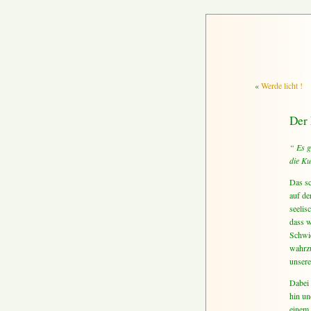
«
Werde licht !
Der 
“ Es g
die Ku
Das sc
auf de
seelis
dass w
Schwie
wahrz
unsere
Dabei 
hin un
einem 