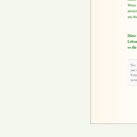
Wenn w
anzue
am ehe
Diese
Leben
so die
Der 
und 
Eint
nicht