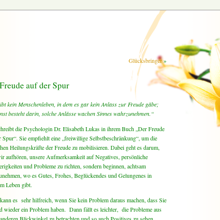
Glücksbringer
»
Freude auf der Spur
ibt kein Menschenleben, in dem es gar kein Anlass zur Freude gäbe;
nst besteht darin, solche Anlässe wachen Sinnes wahrzunehmen.“
hreibt die Psychologin Dr. Elisabeth Lukas in ihrem Buch „Der Freude
r Spur“. Sie empfiehlt eine „freiwillige Selbstbeschränkung“, um die
chen Heilungskräfte der Freude zu mobilisieren. Dabei geht es darum,
ir aufhören, unsere Aufmerksamkeit auf Negatives, persönliche
rigkeiten und Probleme zu richten, sondern beginnen, achtsam
unehmen, wo es Gutes, Frohes, Beglückendes und Gelungenes in
m Leben gibt.
kann es sehr hilfreich, wenn Sie kein Problem daraus machen, dass Sie
d wieder ein Problem haben. Dann fällt es leichter, die Probleme aus
anderen Blickwinkel zu betrachten und so auch Positives zu sehen.