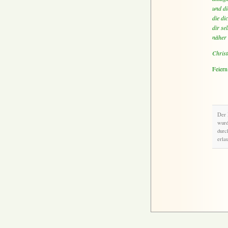
und di
die di
dir sel
näher 
Christ
Feiern
Der 
wurd
durc
erlau