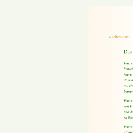
«
Lebenskunst
Das 
Feiere
biswei
feiere
dass d
mit H
begegn
Feiere
von Fr
und de
zu lie
Feiere
alltäg