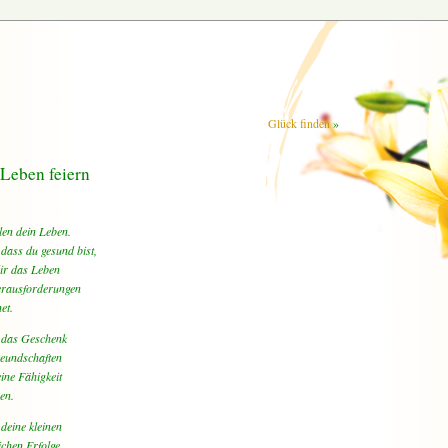
Glück finden
»
Leben feiern
len dein Leben.
, dass du gesund bist,
ir das Leben
erausforderungen
et.
 das Geschenk
eundschaften
ine Fähigkeit
ben.
 deine kleinen
lichen Erfolge