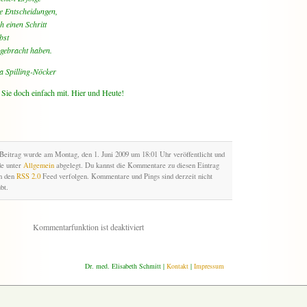
e Entscheidungen,
ch einen Schritt
bst
gebracht haben.
a Spilling-Nöcker
 Sie doch einfach mit. Hier und Heute!
Beitrag wurde am Montag, den 1. Juni 2009 um 18:01 Uhr veröffentlicht und
e unter
Allgemein
abgelegt. Du kannst die Kommentare zu diesen Eintrag
h den
RSS 2.0
Feed verfolgen. Kommentare und Pings sind derzeit nicht
bt.
Kommentarfunktion ist deaktiviert
Dr. med. Elisabeth Schmitt |
Kontakt
|
Impressum